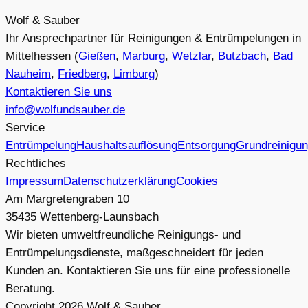
Wolf & Sauber
Ihr Ansprechpartner für Reinigungen & Entrümpelungen in
Mittelhessen (
Gießen
,
Marburg
,
Wetzlar
,
Butzbach
,
Bad
Nauheim
,
Friedberg
,
Limburg
)
Kontaktieren Sie uns
info@wolfundsauber.de
Service
Entrümpelung
Haushaltsauflösung
Entsorgung
Grundreinigu
Rechtliches
Impressum
Datenschutzerklärung
Cookies
Am Margretengraben 10
35435 Wettenberg-Launsbach
Wir bieten umweltfreundliche Reinigungs- und
Entrümpelungsdienste, maßgeschneidert für jeden
Kunden an. Kontaktieren Sie uns für eine professionelle
Beratung.
Copyright
2026
Wolf & Sauber