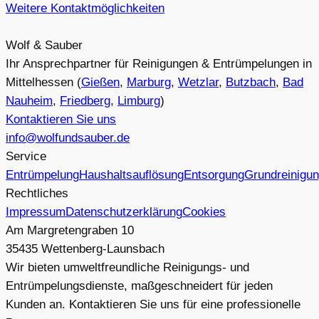
Weitere Kontaktmöglichkeiten
Wolf & Sauber
Ihr Ansprechpartner für Reinigungen & Entrümpelungen in
Mittelhessen (
Gießen
,
Marburg
,
Wetzlar
,
Butzbach
,
Bad
Nauheim
,
Friedberg
,
Limburg
)
Kontaktieren Sie uns
info@wolfundsauber.de
Service
Entrümpelung
Haushaltsauflösung
Entsorgung
Grundreinigu
Rechtliches
Impressum
Datenschutzerklärung
Cookies
Am Margretengraben 10
35435 Wettenberg-Launsbach
Wir bieten umweltfreundliche Reinigungs- und
Entrümpelungsdienste, maßgeschneidert für jeden
Kunden an. Kontaktieren Sie uns für eine professionelle