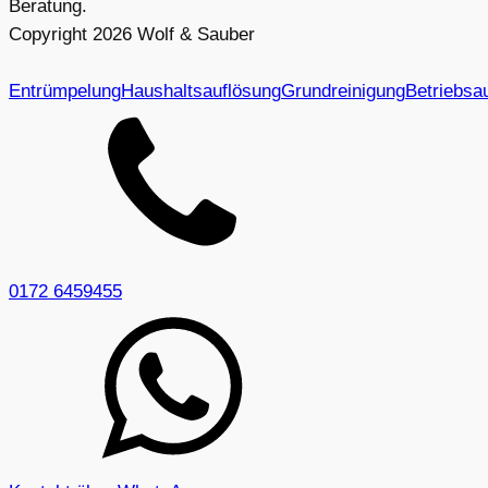
Beratung.
Copyright
2026
Wolf & Sauber
Entrümpelung
Haushaltsauflösung
Grundreinigung
Betriebsa
0172 6459455