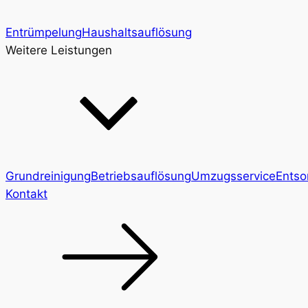
Entrümpelung
Haushaltsauflösung
Weitere Leistungen
Grundreinigung
Betriebsauflösung
Umzugsservice
Entso
Kontakt