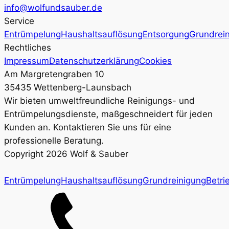
info@wolfundsauber.de
Service
Entrümpelung
Haushaltsauflösung
Entsorgung
Grundrei
Rechtliches
Impressum
Datenschutzerklärung
Cookies
Am Margretengraben 10
35435 Wettenberg-Launsbach
Wir bieten umweltfreundliche Reinigungs- und
Entrümpelungsdienste, maßgeschneidert für jeden
Kunden an. Kontaktieren Sie uns für eine
professionelle Beratung.
Copyright
2026
Wolf & Sauber
Entrümpelung
Haushaltsauflösung
Grundreinigung
Betri