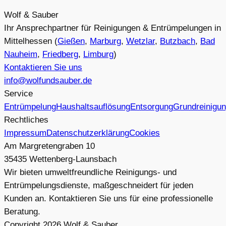
Wolf & Sauber
Ihr Ansprechpartner für Reinigungen & Entrümpelungen in
Mittelhessen (
Gießen
,
Marburg
,
Wetzlar
,
Butzbach
,
Bad
Nauheim
,
Friedberg
,
Limburg
)
Kontaktieren Sie uns
info@wolfundsauber.de
Service
Entrümpelung
Haushaltsauflösung
Entsorgung
Grundreinigu
Rechtliches
Impressum
Datenschutzerklärung
Cookies
Am Margretengraben 10
35435 Wettenberg-Launsbach
Wir bieten umweltfreundliche Reinigungs- und
Entrümpelungsdienste, maßgeschneidert für jeden
Kunden an. Kontaktieren Sie uns für eine professionelle
Beratung.
Copyright
2026
Wolf & Sauber