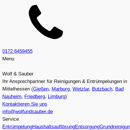
0172 6459455
Menu
Wolf & Sauber
Ihr Ansprechpartner für Reinigungen & Entrümpelungen in
Mittelhessen (
Gießen
,
Marburg
,
Wetzlar
,
Butzbach
,
Bad
Nauheim
,
Friedberg
,
Limburg
)
Kontaktieren Sie uns
info@wolfundsauber.de
Service
Entrümpelung
Haushaltsauflösung
Entsorgung
Grundreinigu